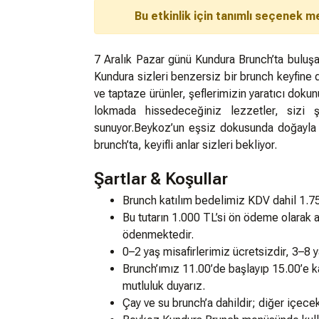
Bu etkinlik için tanımlı seçenek m
7 Aralık Pazar günü Kundura Brunch’ta buluşa
Kundura sizleri benzersiz bir brunch keyfine
ve taptaze ürünler, şeflerimizin yaratıcı dokun
lokmada hissedeceğiniz lezzetler, sizi ş
sunuyor.Beykoz’un eşsiz dokusunda doğayla 
brunch’ta, keyifli anlar sizleri bekliyor.
Şartlar & Koşullar
Brunch katılım bedelimiz KDV dahil 1.75
Bu tutarın 1.000 TL’si ön ödeme olarak 
ödenmektedir.
0–2 yaş misafirlerimiz ücretsizdir, 3–8 y
Brunch’ımız 11.00’de başlayıp 15.00’e k
mutluluk duyarız.
Çay ve su brunch’a dahildir; diğer içecekl