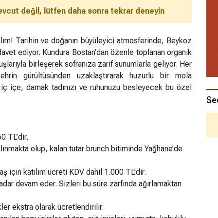
evcut değil, lütfen daha sonra tekrar deneyin
lım! Tarihin ve doğanın büyüleyici atmosferinde, Beykoz
 davet ediyor. Kundura Bostan’dan özenle toplanan organik
uşlarıyla birleşerek sofranıza zarif sunumlarla geliyor. Her
ehrin gürültüsünden uzaklaştırarak huzurlu bir mola
iç içe, damak tadınızı ve ruhunuzu besleyecek bu özel
Se
0 TL’dir.
alınmakta olup, kalan tutar brunch bitiminde Yağhane’de
aş için katılım ücreti KDV dahil 1.000 TL’dir.
adar devam eder. Sizleri bu süre zarfında ağırlamaktan
er ekstra olarak ücretlendirilir.