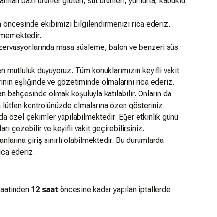
lan bazı ürünler gluten, süt ürünleri, yumurta, kabuklu
 öncesinde ekibimizi bilgilendirmenizi rica ederiz.⁠⁠
ememektedir.
zervasyonlarında masa süsleme, balon ve benzeri süs
n mutluluk duyuyoruz. Tüm konuklarımızın keyifli vakit
rinin eşliğinde ve gözetiminde olmalarını rica ederiz.
an bahçesinde olmak koşuluyla katılabilir. Onların da
in lütfen kontrolünüzde olmalarına özen gösteriniz.
da özel çekimler yapılabilmektedir. Eğer etkinlik günü
ı gezebilir ve keyifli vakit geçirebilirsiniz.
nlarına giriş sınırlı olabilmektedir. Bu durumlarda
ica ederiz.
saatinden
12 saat
öncesine kadar yapılan iptallerde