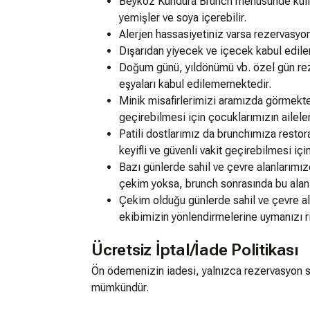
Beykoz Kundura Brunch menüsünde kullanı
yemişler ve soya içerebilir.
Alerjen hassasiyetiniz varsa rezervasyon
Dışarıdan yiyecek ve içecek kabul edil
Doğum günü, yıldönümü vb. özel gün re
eşyaları kabul edilememektedir.⁠⁠
Minik misafirlerimizi aramızda görmekte
geçirebilmesi için çocuklarımızın ailele
Patili dostlarımız da brunchımıza restor
keyifli ve güvenli vakit geçirebilmesi iç
Bazı günlerde sahil ve çevre alanlarımız
çekim yoksa, brunch sonrasında bu alanlar
Çekim olduğu günlerde sahil ve çevre ala
ekibimizin yönlendirmelerine uymanızı r
Ücretsiz İptal/İade Politikası
Ön ödemenizin iadesi, yalnızca rezervasyon 
mümkündür.