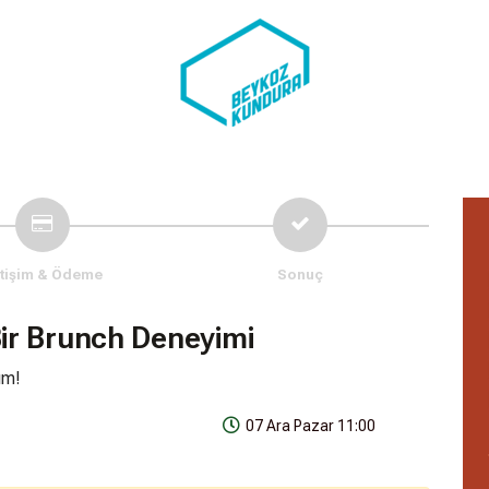
etişim & Ödeme
Sonuç
ir Brunch Deneyimi
ım!
07 Ara Pazar 11:00